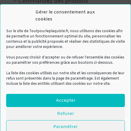
– Commandez des produits
sélectionnés par nos experts
Gérer le consentement aux
– Cumulez vos achats et recevez des
cookies
cadeaux
Pour gagner, il faut dépasser votre
Sur le site de Toutpourleplaquiste.fr, nous utilisons des cookies afin
montant d’achat de l’année
de permettre un fonctionnement optimal du site, personnaliser les
contenus et la publicité proposés et réaliser des statistiques de visite
précédente sur ces produits !
pour améliorer votre expérience.
Vous pouvez choisir d’accepter ou de refuser l’ensemble des cookies
ou paramétrer vos préférences grâce aux boutons ci-dessous.
À gagner :
La liste des cookies utilisés sur notre site et les conséquences de leur
Télévision, machine à café, casque
refus sont présentés dans la page de paramétrage. Est également
audio… et bien d’autres surprises vous
incluse la liste des entités utilisant des cookies sur notre site.
attendent.
=>
Voir la liste des cadeaux
Accepter
disponibles.
Refuser
Pour plus d’information, contactez
votre commercial dès maintenant !
Paramétrer