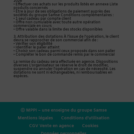
2026
• Effectuer ces achats sur les produits listés en annexe Liste
produits concernés
• Être à jour de ses obligations de paiement auprès des
sociétés du groupe Samse Conditions complémentaires :
• 1 seul cadeau par compte client
• Offre non cumulable avec toute autre opération
commerciale en cours
• Offre valable dans la limite des stocks disponibles
3. Attribution des dotations À l’issue de l’opération, le client
devra se rapprocher de son commercial afin de :
• Vérifier son éligibilité
• Identifier le palier atteint
• Choisir son cadeau parmi ceux proposés dans son palier
• Compléter le bon de commande remis par le commercial
La remise du cadeau sera effectuée en agence. Dispositions
diverses L’organisateur se réserve le droit de modifier,
suspendre ou annuler l’opération en cas de nécessité. Les
dotations ne sont ni échangeables, ni remboursables en
espèces.
Ⓒ MPPI – une enseigne du groupe Samse
Mentions légales
Conditions d’utilisation
CGV Vente en agence
Cookies
Données personnelles