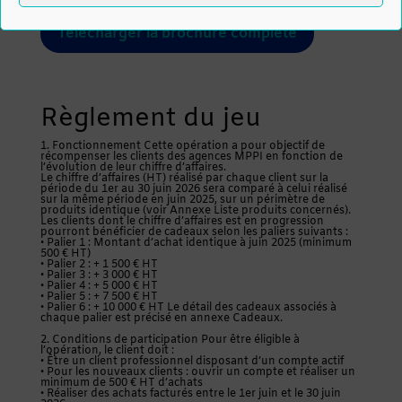
Télécharger la brochure complète
Règlement du jeu
1. Fonctionnement Cette opération a pour objectif de
récompenser les clients des agences MPPI en fonction de
l’évolution de leur chiffre d’affaires.
Le chiffre d’affaires (HT) réalisé par chaque client sur la
période du 1er au 30 juin 2026 sera comparé à celui réalisé
sur la même période en juin 2025, sur un périmètre de
produits identique (voir Annexe Liste produits concernés).
Les clients dont le chiffre d’affaires est en progression
pourront bénéficier de cadeaux selon les paliers suivants :
• Palier 1 : Montant d’achat identique à juin 2025 (minimum
500 € HT)
• Palier 2 : + 1 500 € HT
• Palier 3 : + 3 000 € HT
• Palier 4 : + 5 000 € HT
• Palier 5 : + 7 500 € HT
• Palier 6 : + 10 000 € HT Le détail des cadeaux associés à
chaque palier est précisé en annexe Cadeaux.
2. Conditions de participation Pour être éligible à
l’opération, le client doit :
• Être un client professionnel disposant d’un compte actif
• Pour les nouveaux clients : ouvrir un compte et réaliser un
minimum de 500 € HT d’achats
• Réaliser des achats facturés entre le 1er juin et le 30 juin