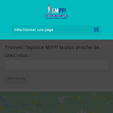
Sélectionner une page
Trouvez l'agence MPPI la plus proche de
chez vous :